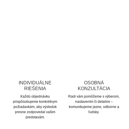
INDIVIDUÁLNE
OSOBNÁ
RIEŠENIA
KONZULTÁCIA
Každú objednávku
Radi vám pomôžeme s výberom,
prispôsobujeme konkrétnym
nastavením či detailmi –
požiadavkám, aby výsledok
komunikujeme jasne, odborne a
presne zodpovedal vašim
ľudsky.
predstavám.