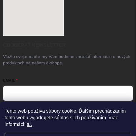
ODOBERAŤ NEWSLETTER
Vložte svoj e-mail a my Vám budeme zasielať informácie o nových
produktoch na našom e-shope.
EMAIL
Vložením e-mailu súhlasíte s
podmienkami ochrany osobných
Tento web používa súbory cookie. Ďalším prechádzaním
údajov
tohto webu vyjadrujete súhlas s ich používaním. Viac
informácií
tu.
Prihlásiť sa
×
Predajňa zatvorená