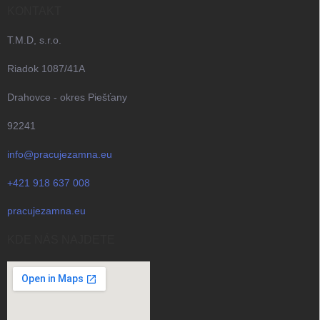
KONTAKT
T.M.D, s.r.o.
Riadok 1087/41A
Drahovce - okres Piešťany
92241
info@pracujezamna.eu
+421 918 637 008
pracujezamna.eu
KDE NÁS NAJDETE