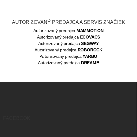
AUTORIZOVANÝ PREDAJCA A SERVIS ZNAČIEK
Autorizovaný predajca
MAMMOTION
Autorizovaný predajca
ECOVACS
Autorizovaný predajca
SEGWAY
Autorizovaný predajca
ROBOROCK
Autorizovaný predajca
YARBO
Autorizovaný predajca
DREAME
Z
á
p
ä
t
i
FACEBOOK
e