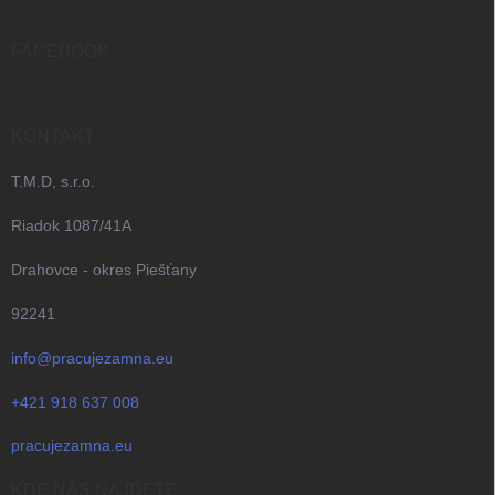
ä
t
i
FACEBOOK
e
KONTAKT
T.M.D, s.r.o.
Riadok 1087/41A
Drahovce - okres Piešťany
92241
info@pracujezamna.eu
+421 918 637 008
pracujezamna.eu
KDE NÁS NAJDETE