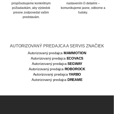
prispôsobujeme konkrétnym
nastavením či detailmi –
požiadavkám, aby výsledok
komunikujeme jasne, odborne a
presne zodpovedal vašim
ľudsky.
predstavám.
AUTORIZOVANÝ PREDAJCA A SERVIS ZNAČIEK
Autorizovaný predajca
MAMMOTION
Autorizovaný predajca
ECOVACS
Autorizovaný predajca
SEGWAY
Autorizovaný predajca
ROBOROCK
Autorizovaný predajca
YARBO
Autorizovaný predajca
DREAME
Z
á
p