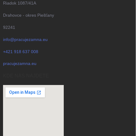
Riadok 1087/41A
Drahovce - okres Piešťany
92241
info@pracujezamna.eu
+421 918 637 008
pracujezamna.eu
KDE NÁS NAJDETE