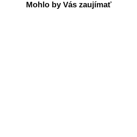
SKLADOM
SKLADOM
Súprava náhradných
Náhradný adaptér pre
nožov TerraMow 27 ks
nabíjaciu základňu
TerraMow radu S
53,00 €
53,00 €
Do košíka
Do košíka
Súprava náhradných nožov
TerraMow (27 ks) je určená pre
Náhradný adaptér pre
robotické kosačky TerraMow,
nabíjaciu základňu TerraMow