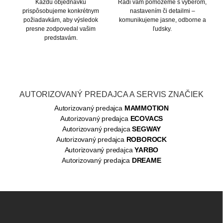
Každú objednávku
Radi vám pomôžeme s výberom,
prispôsobujeme konkrétnym
nastavením či detailmi –
požiadavkám, aby výsledok
komunikujeme jasne, odborne a
presne zodpovedal vašim
ľudsky.
predstavám.
AUTORIZOVANÝ PREDAJCA A SERVIS ZNAČIEK
Autorizovaný predajca
MAMMOTION
Autorizovaný predajca
ECOVACS
Autorizovaný predajca
SEGWAY
Autorizovaný predajca
ROBOROCK
Autorizovaný predajca
YARBO
Autorizovaný predajca
DREAME
Z
á
p