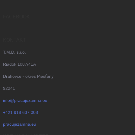
ä
t
i
FACEBOOK
e
KONTAKT
T.M.D, s.r.o.
Riadok 1087/41A
Drahovce - okres Piešťany
92241
info@pracujezamna.eu
+421 918 637 008
pracujezamna.eu