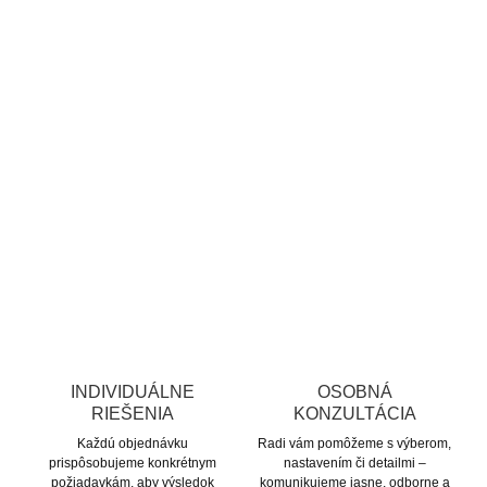
INDIVIDUÁLNE
OSOBNÁ
RIEŠENIA
KONZULTÁCIA
Každú objednávku
Radi vám pomôžeme s výberom,
prispôsobujeme konkrétnym
nastavením či detailmi –
požiadavkám, aby výsledok
komunikujeme jasne, odborne a