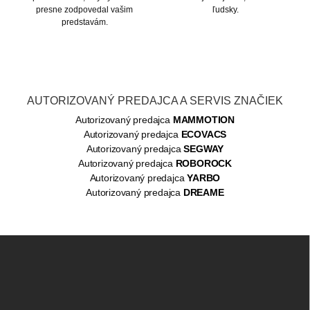
presne zodpovedal vašim
ľudsky.
predstavám.
AUTORIZOVANÝ PREDAJCA A SERVIS ZNAČIEK
Autorizovaný predajca
MAMMOTION
Autorizovaný predajca
ECOVACS
Autorizovaný predajca
SEGWAY
Autorizovaný predajca
ROBOROCK
Autorizovaný predajca
YARBO
Autorizovaný predajca
DREAME
Z
á
p
ä
t