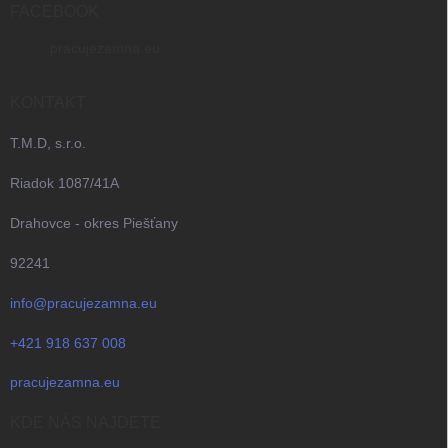
i
FACEBOOK
e
pracujezamna.eu
KONTAKT
T.M.D, s.r.o.
Riadok 1087/41A
Drahovce - okres Piešťany
92241
info@pracujezamna.eu
+421 918 637 008
pracujezamna.eu
KDE NÁS NAJDETE