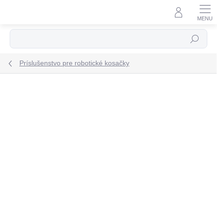
Prejsť
na
obsah
Hľadať
Príslušenstvo pre robotické kosačky