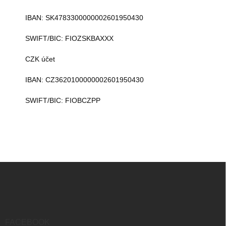
IBAN: SK4783300000002601950430
SWIFT/BIC:
FIOZSKBAXXX
CZK účet
IBAN: CZ3620100000002601950430
SWIFT/BIC:
FIOBCZPP
Z
á
p
ä
t
i
FACEBOOK