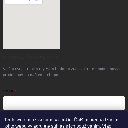
ODOBERAŤ NEWSLETTER
Vložte svoj e-mail a my Vám budeme zasielať informácie o nových
produktoch na našom e-shope.
EMAIL
Vložením e-mailu súhlasíte s
podmienkami ochrany osobných
Tento web používa súbory cookie. Ďalším prechádzaním
údajov
tohto webu vyjadrujete súhlas s ich používaním. Viac