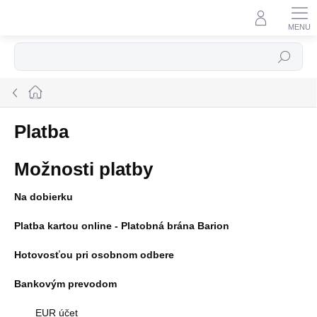
Prejsť
na
obsah
Hľadať
Domov
Platba
Možnosti platby
Na dobierku
Platba kartou online - Platobná brána Barion
Hotovosťou pri osobnom odbere
Bankovým prevodom
EUR účet