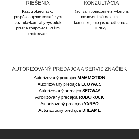
RIEŠENIA
KONZULTÁCIA
Každú objednávku
Radi vám pomôžeme s výberom,
prispôsobujeme konkrétnym
nastavením či detailmi –
požiadavkám, aby výsledok
komunikujeme jasne, odborne a
presne zodpovedal vašim
ľudsky.
predstavám.
AUTORIZOVANÝ PREDAJCA A SERVIS ZNAČIEK
Autorizovaný predajca
MAMMOTION
Autorizovaný predajca
ECOVACS
Autorizovaný predajca
SEGWAY
Autorizovaný predajca
ROBOROCK
Autorizovaný predajca
YARBO
Autorizovaný predajca
DREAME
Z