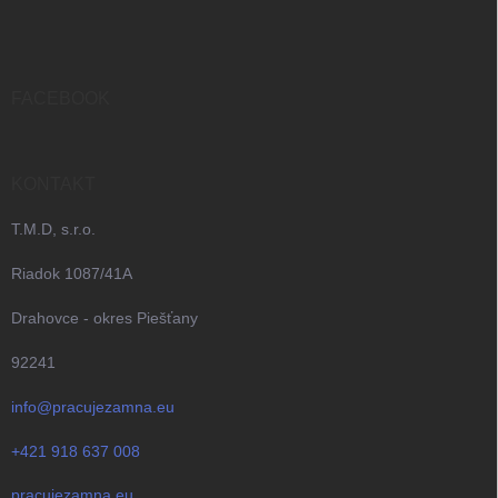
á
p
ä
t
i
FACEBOOK
e
KONTAKT
T.M.D, s.r.o.
Riadok 1087/41A
Drahovce - okres Piešťany
92241
info@pracujezamna.eu
+421 918 637 008
pracujezamna.eu