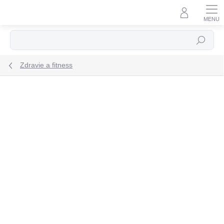
Prejsť
na
obsah
Hľadať
Zdravie a fitness