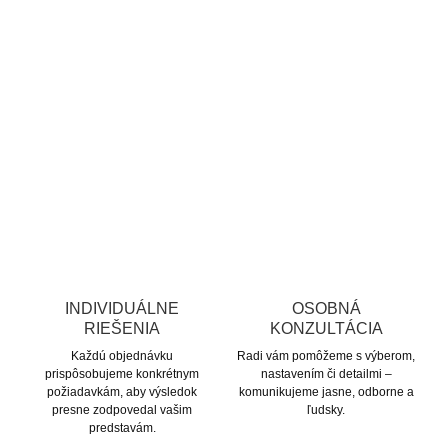
INDIVIDUÁLNE
OSOBNÁ
RIEŠENIA
KONZULTÁCIA
Každú objednávku
Radi vám pomôžeme s výberom,
prispôsobujeme konkrétnym
nastavením či detailmi –
požiadavkám, aby výsledok
komunikujeme jasne, odborne a
presne zodpovedal vašim
ľudsky.
predstavám.