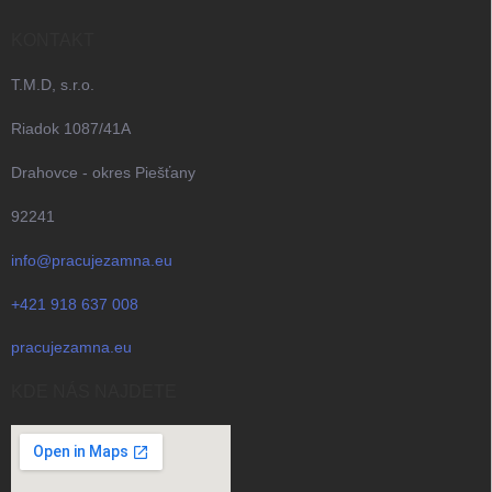
KONTAKT
T.M.D, s.r.o.
Riadok 1087/41A
Drahovce - okres Piešťany
92241
info@pracujezamna.eu
+421 918 637 008
pracujezamna.eu
KDE NÁS NAJDETE