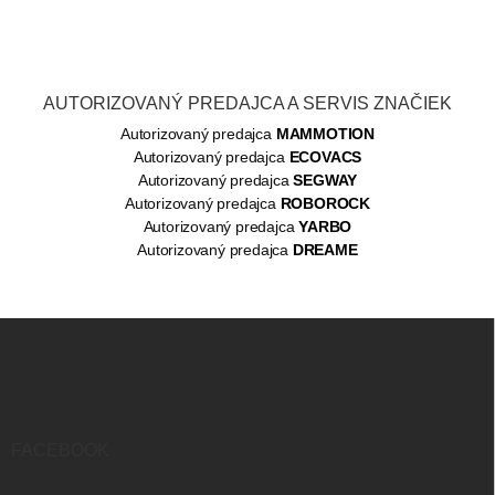
AUTORIZOVANÝ PREDAJCA A SERVIS ZNAČIEK
Autorizovaný predajca
MAMMOTION
Autorizovaný predajca
ECOVACS
Autorizovaný predajca
SEGWAY
Autorizovaný predajca
ROBOROCK
Autorizovaný predajca
YARBO
Autorizovaný predajca
DREAME
Z
á
p
ä
t
i
FACEBOOK
e