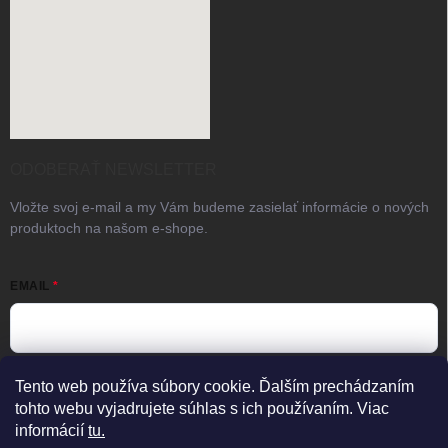
ODOBERAŤ NEWSLETTER
Vložte svoj e-mail a my Vám budeme zasielať informácie o nových
produktoch na našom e-shope.
EMAIL
Vložením e-mailu súhlasíte s
podmienkami ochrany osobných
Tento web používa súbory cookie. Ďalším prechádzaním
údajov
tohto webu vyjadrujete súhlas s ich používaním. Viac
informácií
tu.
Prihlásiť sa