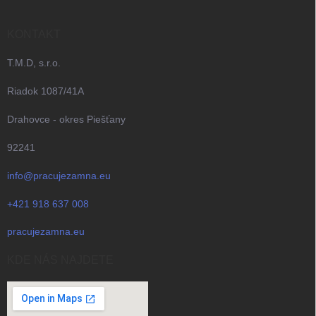
KONTAKT
T.M.D, s.r.o.
Riadok 1087/41A
Drahovce - okres Piešťany
92241
info@pracujezamna.eu
+421 918 637 008
pracujezamna.eu
KDE NÁS NAJDETE