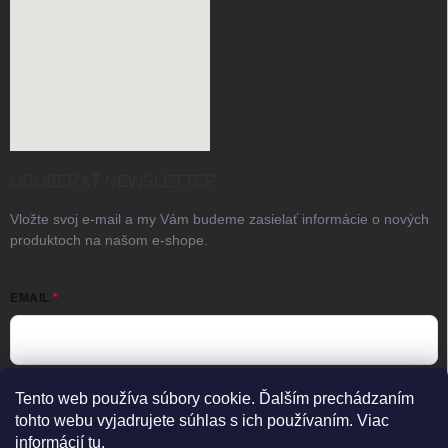
ODOBERAŤ NEWSLETTER
Vložte svoj e-mail a my Vám budeme zasielať informácie o nových
produktoch na našom e-shope.
EMAIL
Vložením e-mailu súhlasíte s
podmienkami ochrany osobných
Tento web používa súbory cookie. Ďalším prechádzaním
údajov
tohto webu vyjadrujete súhlas s ich používaním. Viac
informácií
tu.