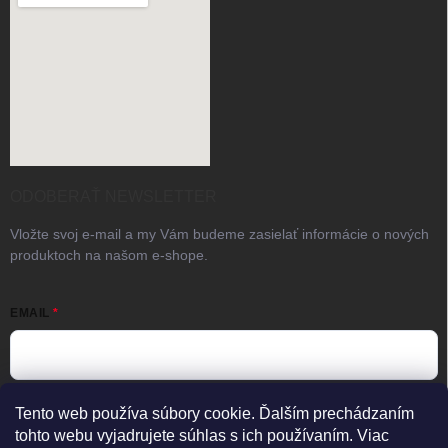
ODOBERAŤ NEWSLETTER
Vložte svoj e-mail a my Vám budeme zasielať informácie o nových
produktoch na našom e-shope.
EMAIL
Vložením e-mailu súhlasíte s
podmienkami ochrany osobných
Tento web používa súbory cookie. Ďalším prechádzaním
údajov
tohto webu vyjadrujete súhlas s ich používaním. Viac