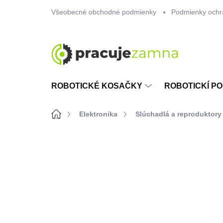
Prejsť
Všeobecné obchodné podmienky
Podmienky ochr
na
obsah
ROBOTICKÉ KOSAČKY
ROBOTICKÍ PO
Domov
Elektronika
Slúchadlá a reproduktory