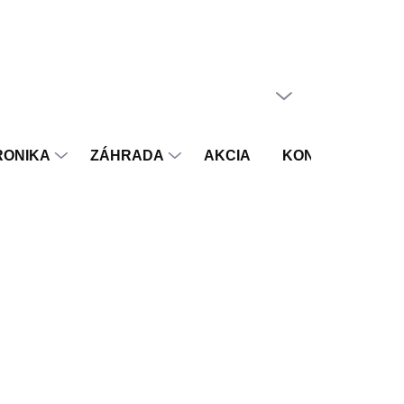
PRÁZDNY KOŠÍK
NÁKUPNÝ
KOŠÍK
RONIKA
ZÁHRADA
AKCIA
KONTAKT
V