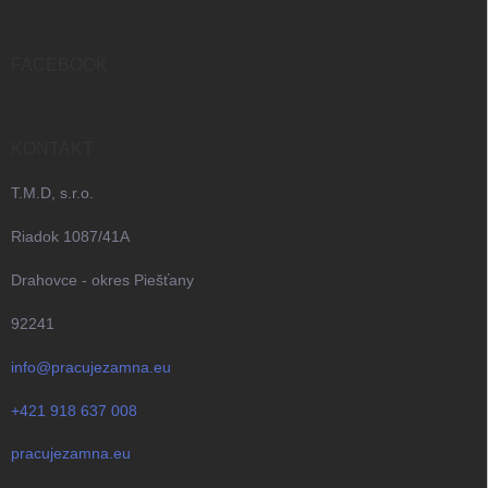
ä
t
i
FACEBOOK
e
KONTAKT
T.M.D, s.r.o.
Riadok 1087/41A
Drahovce - okres Piešťany
92241
info@pracujezamna.eu
+421 918 637 008
pracujezamna.eu