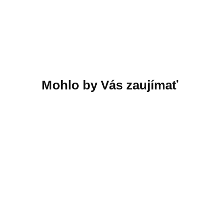
Bezdrôtové slúchadlá
Bezdrôtové slúchadlá
do uší Sony WF-C510
JBL Tune 530BT
Bluetooth, IPX4, BT
Bluetooth modré, EU