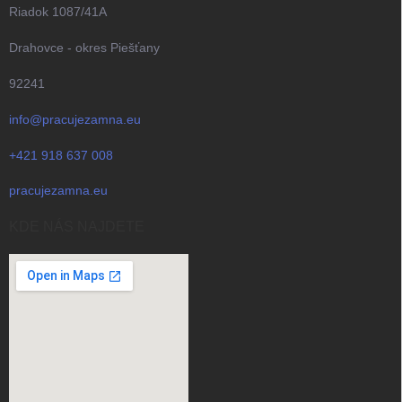
Riadok 1087/41A
Drahovce - okres Piešťany
92241
info@pracujezamna.eu
+421 918 637 008
pracujezamna.eu
KDE NÁS NAJDETE