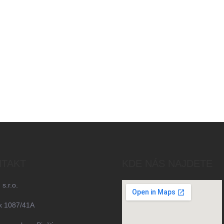
TAKT
KDE NÁS NAJDETE
 s.r.o.
k 1087/41A