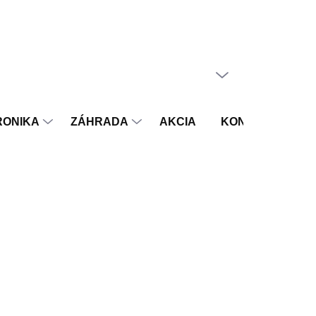
PRÁZDNY KOŠÍK
NÁKUPNÝ
KOŠÍK
RONIKA
ZÁHRADA
AKCIA
KONTAKT
V