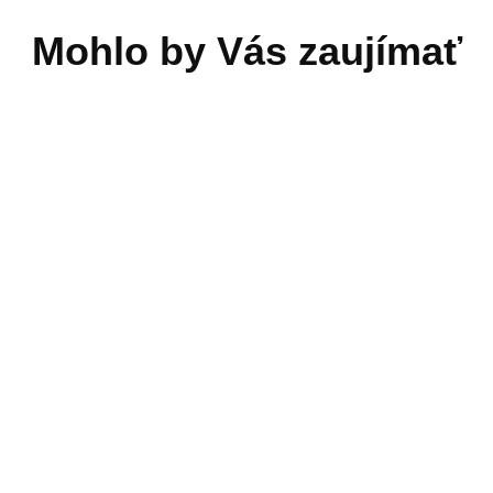
er Scuba X1 Pro Max
Aiper S1 Surfer
99,00 €
399,00 €