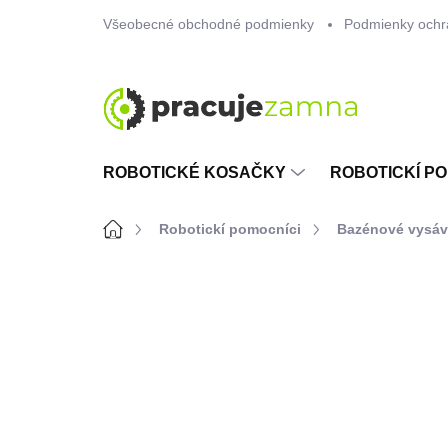
Prejsť
Všeobecné obchodné podmienky
Podmienky ochr
na
obsah
ROBOTICKÉ KOSAČKY
ROBOTICKÍ PO
Domov
Robotickí pomocníci
Bazénové vysá