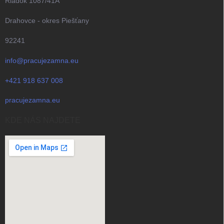
Riadok 1087/41A
Drahovce - okres Piešťany
92241
info@pracujezamna.eu
+421 918 637 008
pracujezamna.eu
KDE NÁS NAJDETE