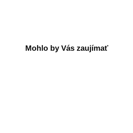
EVOLVEO Heat M30
Stabilizátor Baseus
Starter Pack, 2× múdra
Handheld Gimbal
termostatická hlavica
Stabilizer