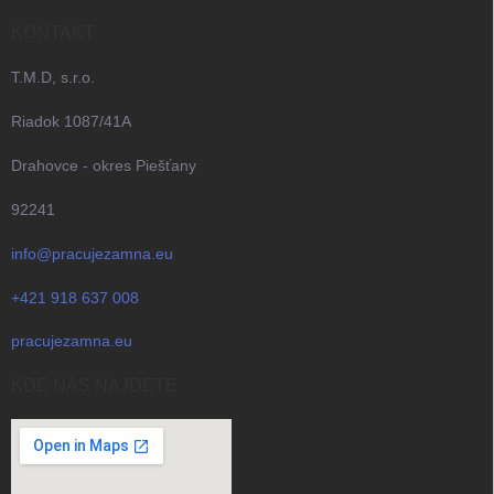
KONTAKT
T.M.D, s.r.o.
Riadok 1087/41A
Drahovce - okres Piešťany
92241
info@pracujezamna.eu
+421 918 637 008
pracujezamna.eu
KDE NÁS NAJDETE