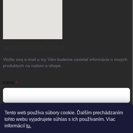
ODOBERAŤ NEWSLETTER
Vložte svoj e-mail a my Vám budeme zasielať informácie o nových
produktoch na našom e-shope.
EMAIL
Vložením e-mailu súhlasíte s
podmienkami ochrany osobných
Tento web používa súbory cookie. Ďalším prechádzaním
údajov
tohto webu vyjadrujete súhlas s ich používaním. Viac
informácií
tu.
Prihlásiť sa
×
Predajňa zatvorená