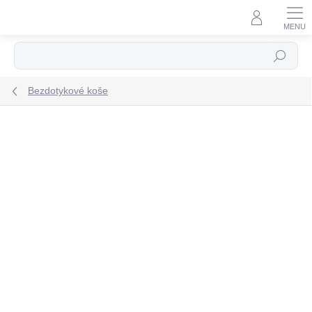
Prejsť
na
obsah
Hľadať
Bezdotykové koše