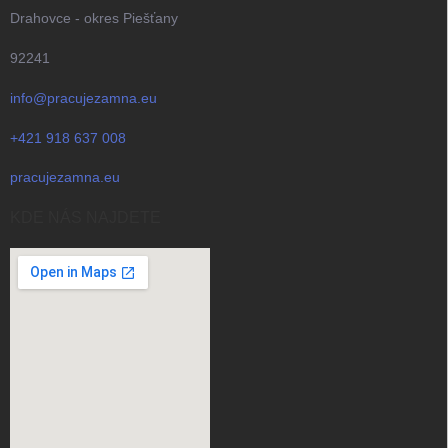
Drahovce - okres Piešťany
92241
info@pracujezamna.eu
+421 918 637 008
pracujezamna.eu
KDE NÁS NAJDETE