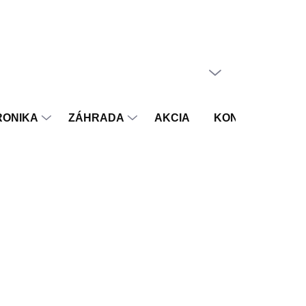
PRÁZDNY KOŠÍK
NÁKUPNÝ
KOŠÍK
RONIKA
ZÁHRADA
AKCIA
KONTAKT
V