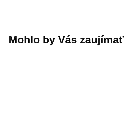
sung Galaxy Buds 4
Bezdrôtové slúchadlá