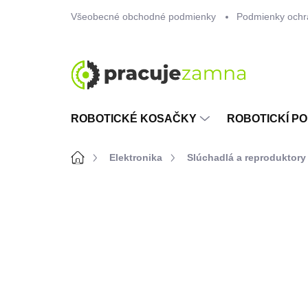
Prejsť
Všeobecné obchodné podmienky
Podmienky ochr
na
obsah
ROBOTICKÉ KOSAČKY
ROBOTICKÍ PO
Domov
Elektronika
Slúchadlá a reproduktory