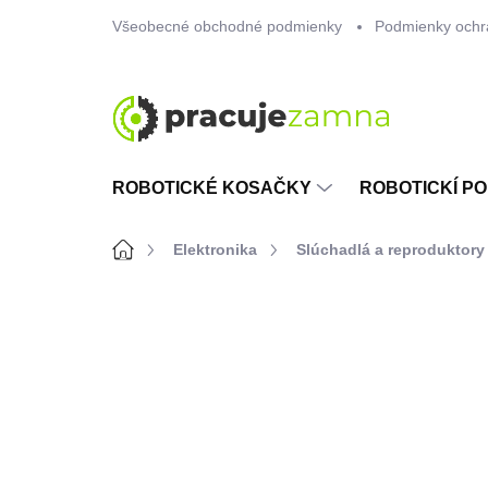
Prejsť
Všeobecné obchodné podmienky
Podmienky ochr
na
obsah
ROBOTICKÉ KOSAČKY
ROBOTICKÍ PO
Domov
Elektronika
Slúchadlá a reproduktory