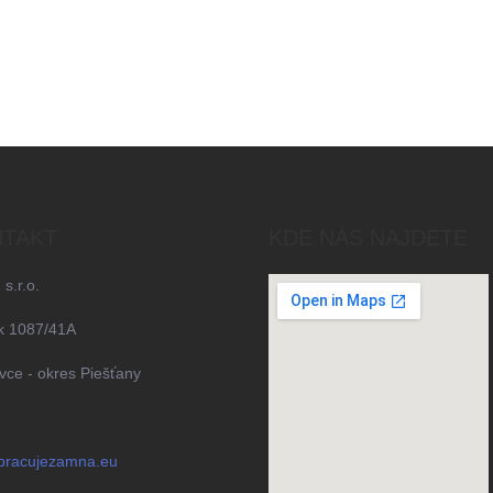
TAKT
KDE NÁS NAJDETE
 s.r.o.
k 1087/41A
ce - okres Piešťany
pracujezamna.eu