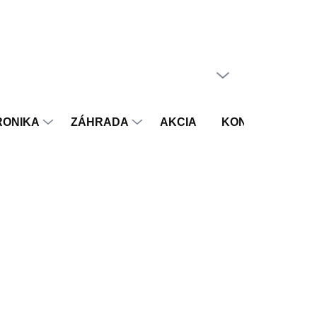
PRÁZDNY KOŠÍK
NÁKUPNÝ
KOŠÍK
RONIKA
ZÁHRADA
AKCIA
KONTAKT
V