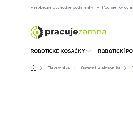
Prejsť
Všeobecné obchodné podmienky
Podmienky ochr
na
obsah
ROBOTICKÉ KOSAČKY
ROBOTICKÍ PO
Domov
Elektronika
Ostatná elektronika