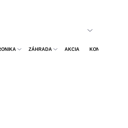
PRÁZDNY KOŠÍK
NÁKUPNÝ
KOŠÍK
RONIKA
ZÁHRADA
AKCIA
KONTAKT
V