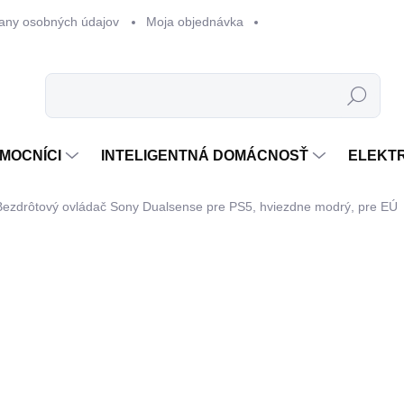
any osobných údajov
Moja objednávka
Hľadať
MOCNÍCI
INTELIGENTNÁ DOMÁCNOSŤ
ELEKT
Bezdrôtový ovládač Sony Dualsense pre PS5, hviezdne modrý, pre EÚ