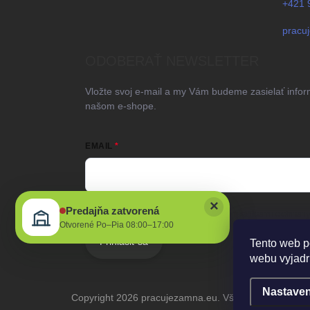
+421 
pracu
ODOBERAŤ NEWSLETTER
Vložte svoj e-mail a my Vám budeme zasielať info
našom e-shope.
EMAIL
×
Predajňa zatvorená
Vložením e-mailu súhlasíte s
podmienkami ochrany
Otvorené Po–Pia 08:00–17:00
Prihlásiť sa
Tento web p
webu vyjadru
Nastaven
Copyright 2026
pracujezamna.eu
. Všetky práva vyhra