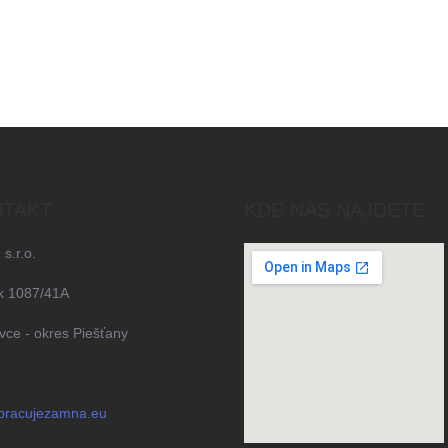
TAKT
KDE NÁS NAJDETE
 s.r.o.
k 1087/41A
ce - okres Piešťany
pracujezamna.eu