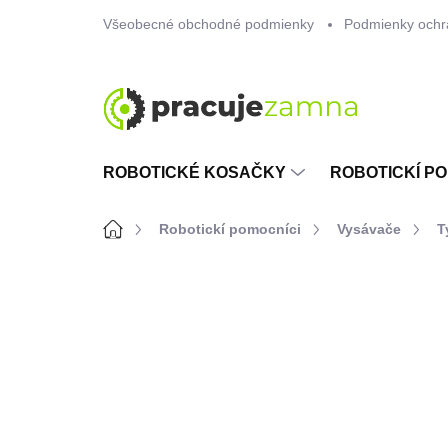
Prejsť
Všeobecné obchodné podmienky
Podmienky ochr
na
obsah
ROBOTICKÉ KOSAČKY
ROBOTICKÍ PO
Domov
Robotickí pomocníci
Vysávače
T