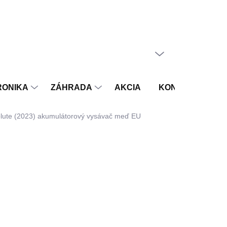
PRÁZDNY KOŠÍK
NÁKUPNÝ
KOŠÍK
RONIKA
ZÁHRADA
AKCIA
KONTAKT
V
lute (2023) akumulátorový vysávač meď EU