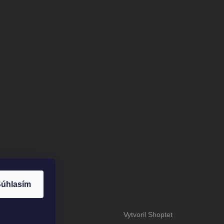
úhlasím
Vytvoril Shoptet