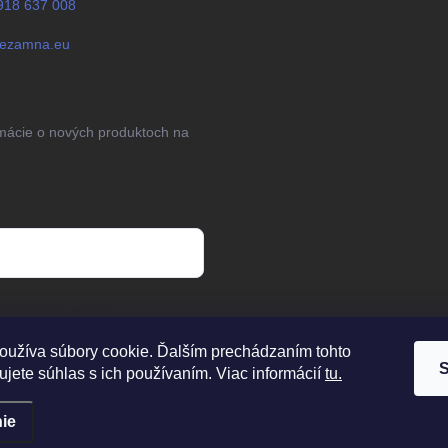
918 637 008
jezamna.eu
rmácie o nových produktoch na
 osobných údajov
oužíva súbory cookie. Ďalším prechádzaním tohto
S
jete súhlas s ich používaním. Viac informácií
tu.
ie
dené.