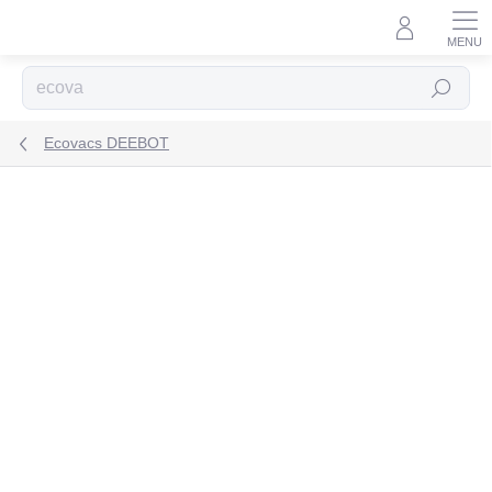
Prejsť
na
obsah
Hľadať
Ecovacs DEEBOT