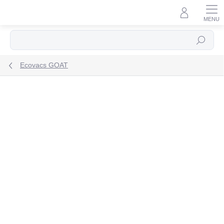
Prejsť
na
obsah
Hľadať
Ecovacs GOAT