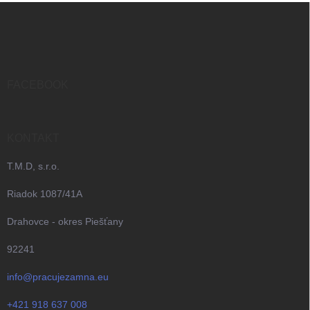
Z
á
p
ä
t
i
FACEBOOK
e
KONTAKT
T.M.D, s.r.o.
Riadok 1087/41A
Drahovce - okres Piešťany
92241
info@pracujezamna.eu
+421 918 637 008