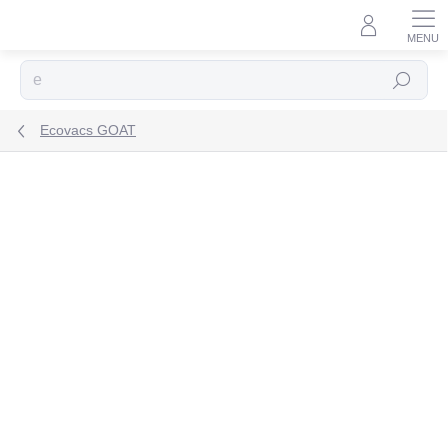
Prejsť
na
obsah
Hľadať
Ecovacs GOAT