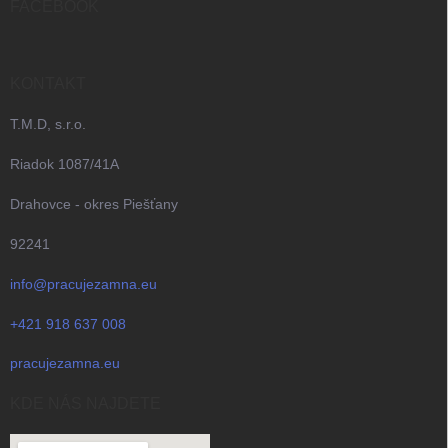
i
FACEBOOK
e
KONTAKT
T.M.D, s.r.o.
Riadok 1087/41A
Drahovce - okres Piešťany
92241
info@pracujezamna.eu
+421 918 637 008
pracujezamna.eu
KDE NÁS NAJDETE