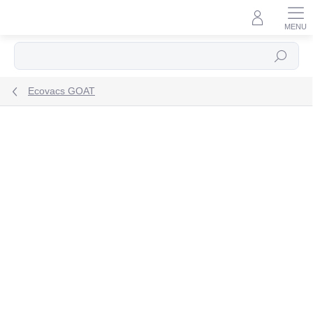
Prejsť
na
obsah
Hľadať
Ecovacs GOAT