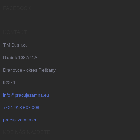
t
i
FACEBOOK
e
KONTAKT
T.M.D, s.r.o.
Riadok 1087/41A
Drahovce - okres Piešťany
92241
info@pracujezamna.eu
+421 918 637 008
pracujezamna.eu
KDE NÁS NAJDETE