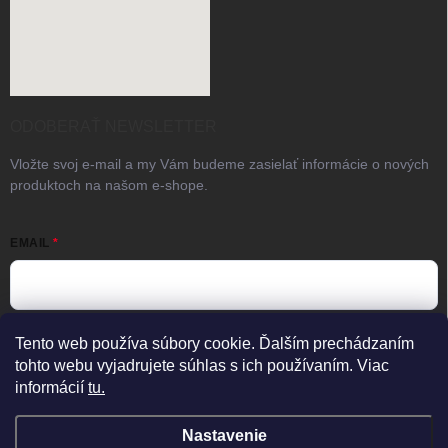
ODOBERAŤ NEWSLETTER
Vložte svoj e-mail a my Vám budeme zasielať informácie o nových
produktoch na našom e-shope.
EMAIL
Vložením e-mailu súhlasíte s
podmienkami ochrany osobných
Tento web používa súbory cookie. Ďalším prechádzaním
údajov
tohto webu vyjadrujete súhlas s ich používaním. Viac
informácií
tu.
Prihlásiť sa
×
Predajňa zatvorená
Otvorené Po–Pia 08:00–17:00
Nastavenie