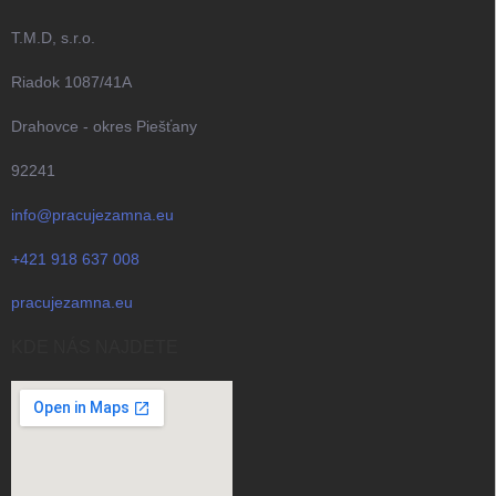
T.M.D, s.r.o.
Riadok 1087/41A
Drahovce - okres Piešťany
92241
info@pracujezamna.eu
+421 918 637 008
pracujezamna.eu
KDE NÁS NAJDETE