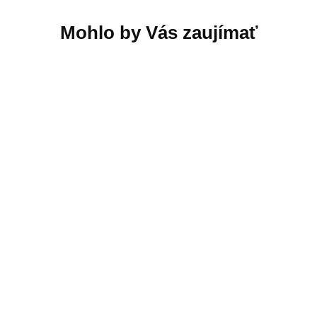
Kefy na kolesá
Nástenný držiak
Gardena Sileno City,
SILENO city
Life
41,00 €
18,03 €