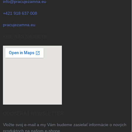
info@pracujezamna.eu
+421 918 637 008
pracujezamna.eu
KDE NÁS NAJDETE
ODOBERAŤ NEWSLETTER
Vložte svoj e-mail a my Vám budeme zasielať informácie o nových
produktoch na našom e-shope.