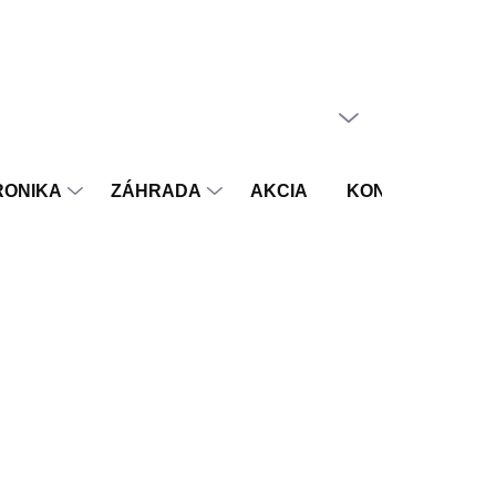
PRÁZDNY KOŠÍK
NÁKUPNÝ
KOŠÍK
RONIKA
ZÁHRADA
AKCIA
KONTAKT
V