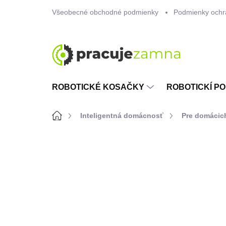
Prejsť
Všeobecné obchodné podmienky
Podmienky ochr
na
obsah
ROBOTICKÉ KOSAČKY
ROBOTICKÍ PO
Domov
Inteligentná domácnosť
Pre domácic