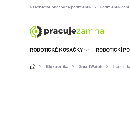
Prejsť
Všeobecné obchodné podmienky
Podmienky ochr
na
obsah
ROBOTICKÉ KOSAČKY
ROBOTICKÍ PO
Domov
Elektronika
SmartWatch
Honor Ba