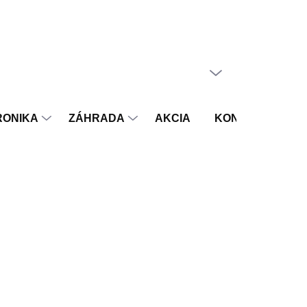
PRÁZDNY KOŠÍK
NÁKUPNÝ
KOŠÍK
RONIKA
ZÁHRADA
AKCIA
KONTAKT
V