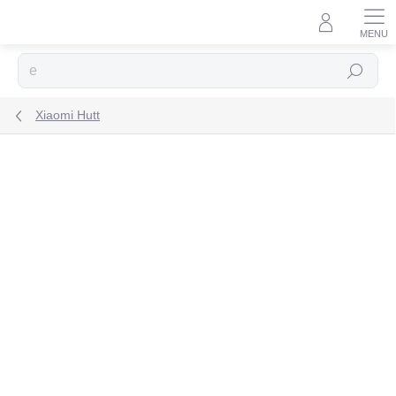
Prejsť
na
obsah
Hľadať
Xiaomi Hutt