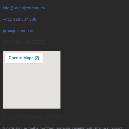
info@pracujezamna.eu
+421 918 637 008
pracujezamna.eu
KDE NÁS NAJDETE
ODOBERAŤ NEWSLETTER
Vložte svoj e-mail a my Vám budeme zasielať informácie o nových