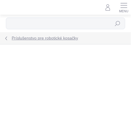
Prejsť
na
obsah
Hľadať
Príslušenstvo pre robotické kosačky