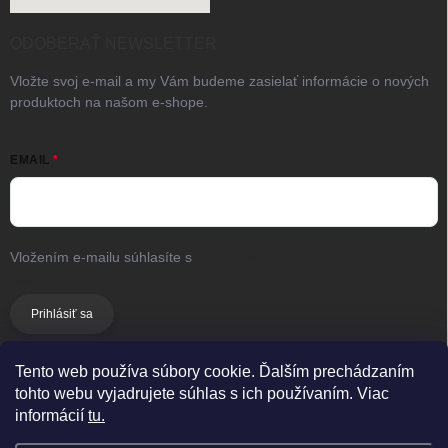
ODOBERAŤ NEWSLETTER
Vložte svoj e-mail a my Vám budeme zasielať informácie o nových
produktoch na našom e-shope.
EMAIL
Vložením e-mailu súhlasíte s
podmienkami ochrany osobných
údajov
Prihlásiť sa
Tento web používa súbory cookie. Ďalším prechádzaním
tohto webu vyjadrujete súhlas s ich používaním. Viac
Copyright 2026
pracujezamna.eu
. Všetky práva vyhradené.
informácií
tu.
×
Predajňa zatvorená
Vytvoril Shoptet