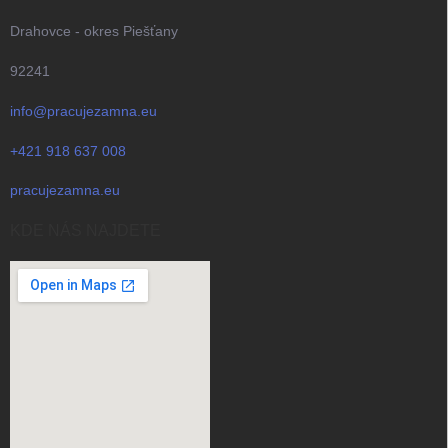
Drahovce - okres Piešťany
92241
info@pracujezamna.eu
+421 918 637 008
pracujezamna.eu
KDE NÁS NAJDETE