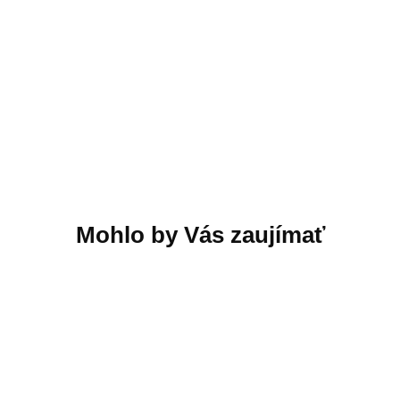
Robozone obvodový
Robozone obvodový
spínač s adaptérom
spínač s batériou
112,75 €
158,88 €