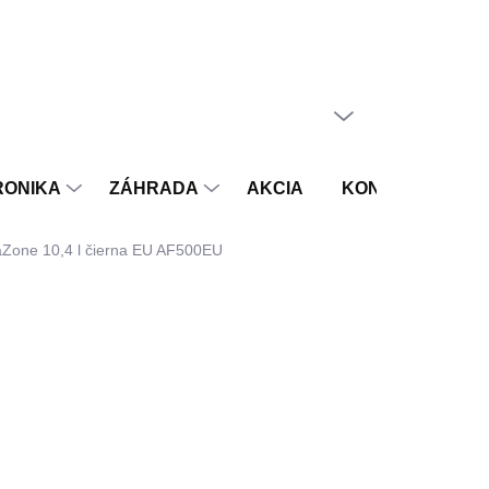
PRÁZDNY KOŠÍK
NÁKUPNÝ
KOŠÍK
RONIKA
ZÁHRADA
AKCIA
KONTAKT
V
gaZone 10,4 l čierna EU AF500EU