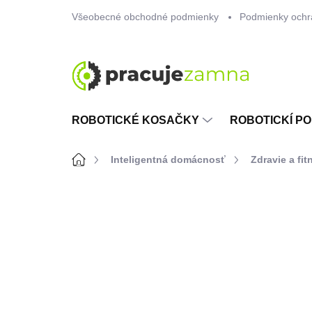
Prejsť
Všeobecné obchodné podmienky
Podmienky ochr
na
obsah
ROBOTICKÉ KOSAČKY
ROBOTICKÍ PO
Domov
Inteligentná domácnosť
Zdravie a fit