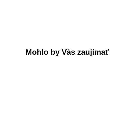
Inteligentné hodinky
Xiaomi Watch
Garmin Forerunner 55
S4/Silver/Elegant
42 mm, GPS, čierne,
Band/Gray