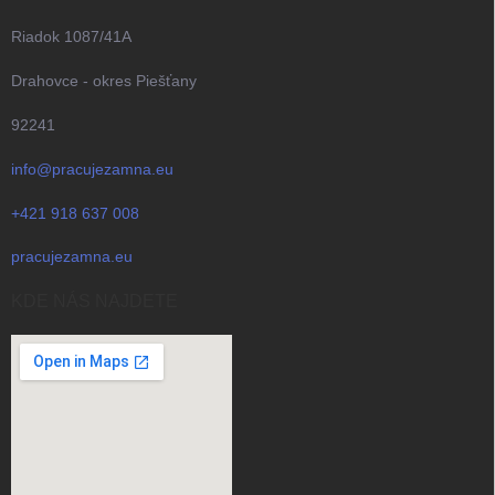
Riadok 1087/41A
Drahovce - okres Piešťany
92241
info@pracujezamna.eu
+421 918 637 008
pracujezamna.eu
KDE NÁS NAJDETE