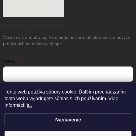
ODOBERAŤ NEWSLETTER
Vložte svoj e-mail a my Vám budeme zasielať informácie o nových
produktoch na našom e-shope.
EMAIL
Vložením e-mailu súhlasíte s
podmienkami ochrany osobných
Tento web používa súbory cookie. Ďalším prechádzaním
údajov
tohto webu vyjadrujete súhlas s ich používaním. Viac
informácií
tu.
Prihlásiť sa
×
Predajňa zatvorená
Otvorené Po–Pia 08:00–17:00
Nastavenie