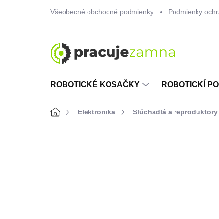
Prejsť
Všeobecné obchodné podmienky
Podmienky ochr
na
obsah
ROBOTICKÉ KOSAČKY
ROBOTICKÍ PO
Domov
Elektronika
Slúchadlá a reproduktory