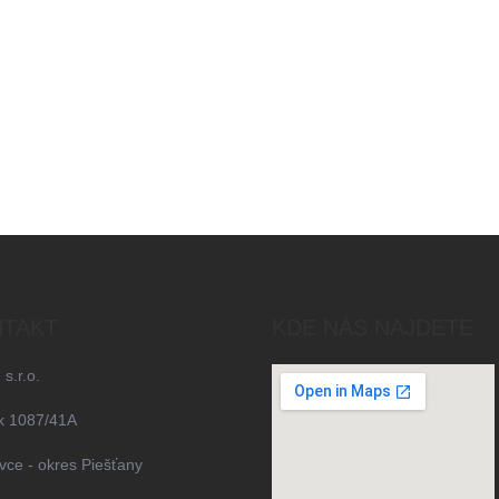
TAKT
KDE NÁS NAJDETE
 s.r.o.
k 1087/41A
ce - okres Piešťany