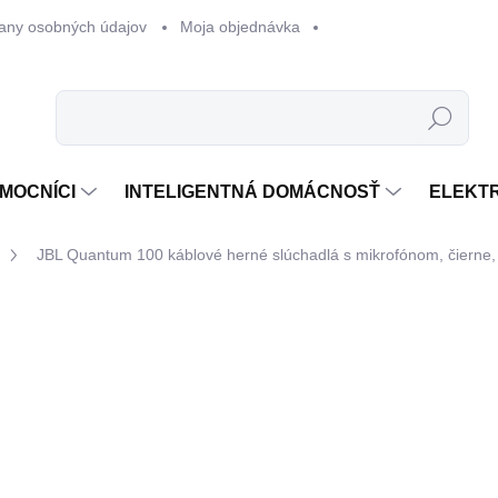
any osobných údajov
Moja objednávka
Hľadať
MOCNÍCI
INTELIGENTNÁ DOMÁCNOSŤ
ELEKT
JBL Quantum 100 káblové herné slúchadlá s mikrofónom, čierne