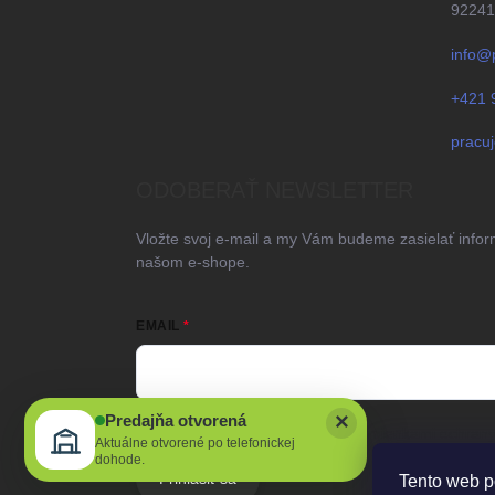
92241
info@
+421 
pracu
ODOBERAŤ NEWSLETTER
Vložte svoj e-mail a my Vám budeme zasielať info
našom e-shope.
EMAIL
×
Predajňa otvorená
Vložením e-mailu súhlasíte s
podmienkami ochrany
Aktuálne otvorené po telefonickej
dohode.
Prihlásiť sa
Tento web p