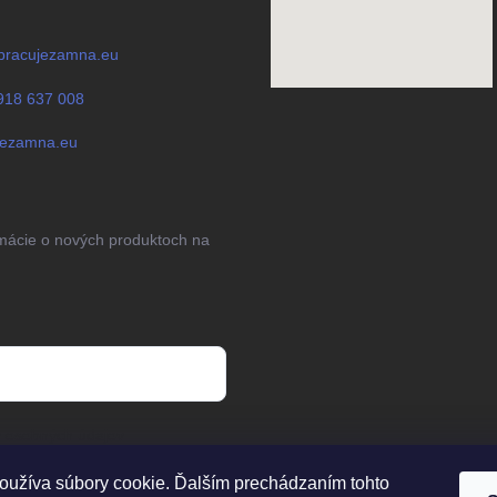
pracujezamna.eu
918 637 008
jezamna.eu
rmácie o nových produktoch na
 osobných údajov
oužíva súbory cookie. Ďalším prechádzaním tohto