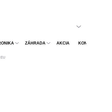
PRÁZDNY KOŠÍK
NÁKUPNÝ
KOŠÍK
RONIKA
ZÁHRADA
AKCIA
KONTAKT
V
, EU