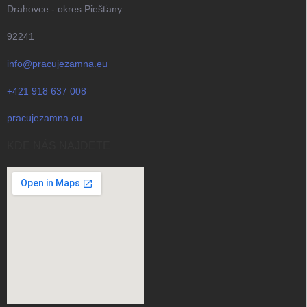
Drahovce - okres Piešťany
92241
info@pracujezamna.eu
+421 918 637 008
pracujezamna.eu
KDE NÁS NAJDETE