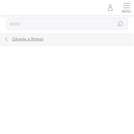
Prejsť
na
obsah
Hľadať
Zdravie a fitness