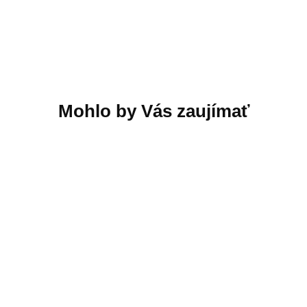
NÁLEPKA Martini Alfa
NÁLEPKA Bomb
Roméo Edition -
Edition - ROBOTICKÁ
ROBOTICKÁ
KOSAČKA