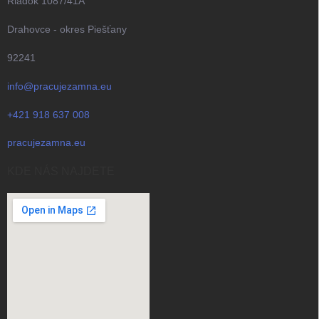
Riadok 1087/41A
Drahovce - okres Piešťany
92241
info@pracujezamna.eu
+421 918 637 008
pracujezamna.eu
KDE NÁS NAJDETE