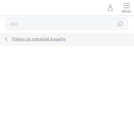
Prejsť
na
obsah
Hľadať
Polepy na robotické kosačky