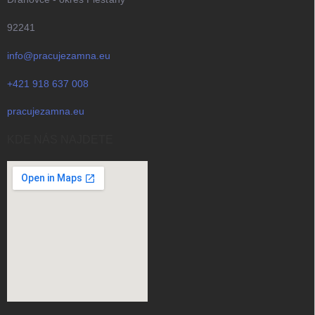
92241
info@pracujezamna.eu
+421 918 637 008
pracujezamna.eu
KDE NÁS NAJDETE