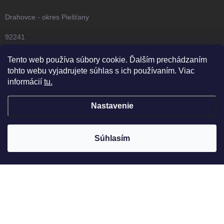
až na 15 dní. Tichý chod:
Neruší vás ani vašu mačku
Drahovce - okres Piešťany
počas dňa či noci.
92241
info@pracujezamna.eu
Tento web používa súbory cookie. Ďalším prechádzaním
tohto webu vyjadrujete súhlas s ich používaním. Viac
+421 918 637 008
informácií
tu.
×
Predajňa zatvorená
pracujezamna.eu
Otvorené Po–Pia 08:00–17:00
Nastavenie
KDE NÁS NAJDETE
Súhlasím