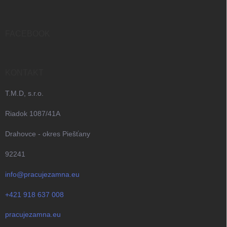
p
ä
t
i
FACEBOOK
e
KONTAKT
T.M.D, s.r.o.
Riadok 1087/41A
Drahovce - okres Piešťany
92241
info@pracujezamna.eu
+421 918 637 008
pracujezamna.eu