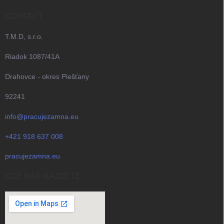
KONTAKT
T.M.D, s.r.o.
Riadok 1087/41A
Drahovce - okres Piešťany
92241
info@pracujezamna.eu
+421 918 637 008
pracujezamna.eu
KDE NÁS NAJDETE