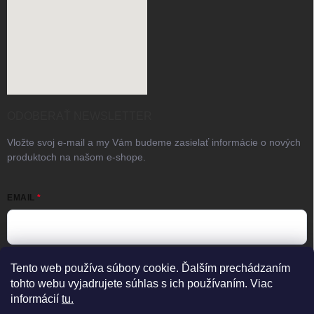
ODOBERAŤ NEWSLETTER
Vložte svoj e-mail a my Vám budeme zasielať informácie o nových
produktoch na našom e-shope.
EMAIL
Vložením e-mailu súhlasíte s
podmienkami ochrany osobných
Tento web používa súbory cookie. Ďalším prechádzaním
údajov
tohto webu vyjadrujete súhlas s ich používaním. Viac
informácií
tu.
Prihlásiť sa
Predajňa otvorená
×