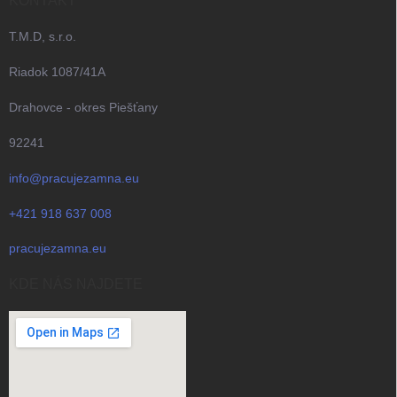
KONTAKT
T.M.D, s.r.o.
Riadok 1087/41A
Drahovce - okres Piešťany
92241
info@pracujezamna.eu
+421 918 637 008
pracujezamna.eu
KDE NÁS NAJDETE