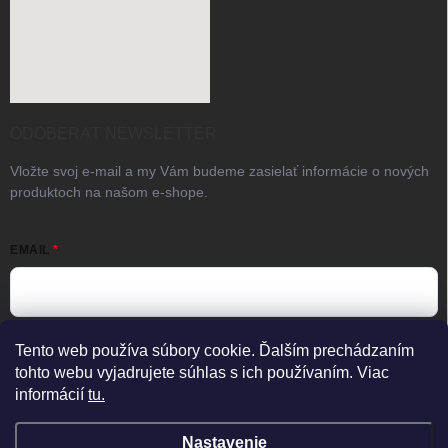
ODOBERAŤ NEWSLETTER
Vložte svoj e-mail a my Vám budeme zasielať informácie o nových
produktoch na našom e-shope.
EMAIL
Vložením e-mailu súhlasíte s
podmienkami ochrany osobných
Tento web používa súbory cookie. Ďalším prechádzaním
údajov
tohto webu vyjadrujete súhlas s ich používaním. Viac
informácií
tu.
Prihlásiť sa
×
Predajňa zatvorená
Otvorené Po–Pia 08:00–17:00
Nastavenie