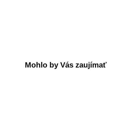
Bezdrôtové slúchadlá