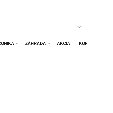
PRÁZDNY KOŠÍK
NÁKUPNÝ
KOŠÍK
RONIKA
ZÁHRADA
AKCIA
KONTAKT
V