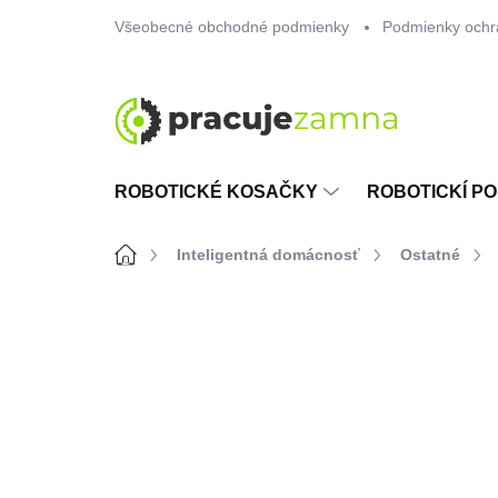
Prejsť
Všeobecné obchodné podmienky
Podmienky ochr
na
obsah
ROBOTICKÉ KOSAČKY
ROBOTICKÍ PO
Domov
Inteligentná domácnosť
Ostatné