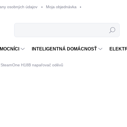
any osobných údajov
Moja objednávka
Hľadať
MOCNÍCI
INTELIGENTNÁ DOMÁCNOSŤ
ELEKT
SteamOne H18B napařovač oděvů