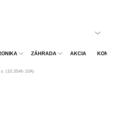
PRÁZDNY KOŠÍK
NÁKUPNÝ
KOŠÍK
RONIKA
ZÁHRADA
AKCIA
KONTAKT
V
s. (10,35Ah 10A)