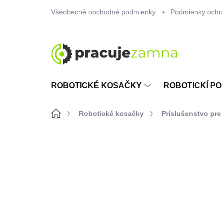
Prejsť
Všeobecné obchodné podmienky
Podmienky ochr
na
obsah
ROBOTICKÉ KOSAČKY
ROBOTICKÍ PO
Domov
Robotické kosačky
Príslušenstvo pre