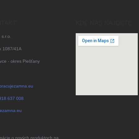
TAKT
KDE NÁS NAJDETE
 s.r.o.
k 1087/41A
ce - okres Piešťany
pracujezamna.eu
918 637 008
jezamna.eu
rmácie o nových produktoch na