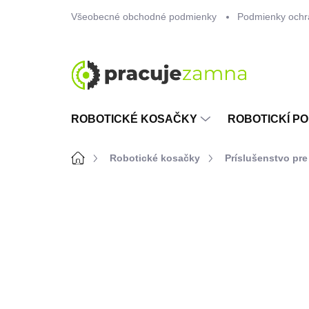
Prejsť
Všeobecné obchodné podmienky
Podmienky ochr
na
obsah
ROBOTICKÉ KOSAČKY
ROBOTICKÍ PO
Domov
Robotické kosačky
Príslušenstvo pre