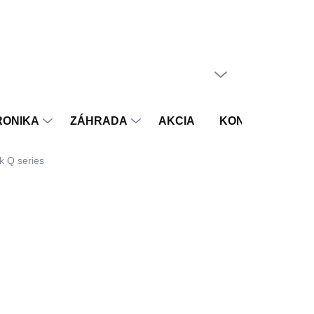
PRÁZDNY KOŠÍK
NÁKUPNÝ
KOŠÍK
RONIKA
ZÁHRADA
AKCIA
KONTAKT
V
k Q series