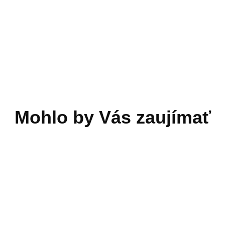
NEĎ K ODBERU V DRAHOVCIACH
tážna sada antény pre
ačky Roborock
,99 €