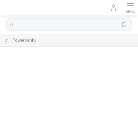
Prejsť
na
obsah
Hľadať
Powerbanky