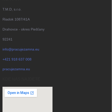
T.M.D, s.r.o.
Riadok 1087/41A
Drahovce - okres Piešťany
92241
info@pracujezamna.eu
+421 918 637 008
pracujezamna.eu
KDE NÁS NAJDETE