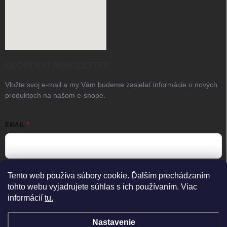
ODOBERAŤ NEWSLETTER
Vložte svoj e-mail a my Vám budeme zasielať informácie o nových
produktoch na našom e-shope.
EMAIL
Vložením e-mailu súhlasíte s
podmienkami ochrany osobných
Tento web používa súbory cookie. Ďalším prechádzaním
údajov
tohto webu vyjadrujete súhlas s ich používaním. Viac
informácií
tu.
Prihlásiť sa
×
Predajňa zatvorená
Otvorené Po–Pia 08:00–17:00
Nastavenie