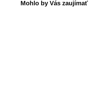
SKLADOM
SKLADOM
Xiaomi Smart Scale
Xiaomi Smart Scale
S200 (Dark Grey) GL
S200 (White) GL
15,49 €
13,68 €
Do košíka
Do košíka
Technické špecifikácie:
Technické špecifikácie:
Všeobecné informácie
Všeobecné informácie
Rozmery: 280 x 280 x 24,5 mm
Rozmery: 280 x 280 x 24,5 mm