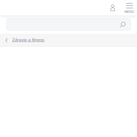
Prejsť
na
obsah
Hľadať
Zdravie a fitness