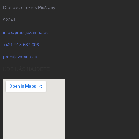
Drahovce - okres Piešťany
92241
info@pracujezamna.eu
+421 918 637 008
pracujezamna.eu
KDE NÁS NAJDETE