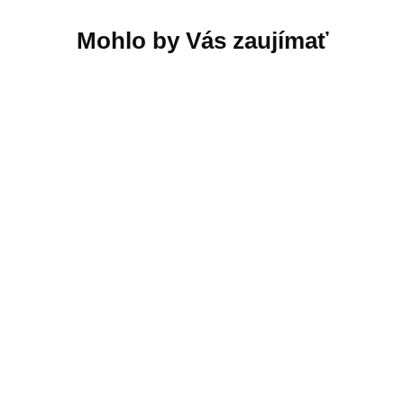
Xiaomi Flexible
Xiaomi Automatic
Rechargeable Lamp
Umbrella
GL
39,98 €
27,74 €