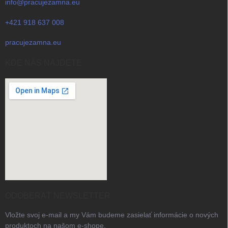
info@pracujezamna.eu
+421 918 637 008
pracujezamna.eu
KDE NÁS NAJDETE
ODOBERAŤ NEWSLETTER
Vložte svoj e-mail a my Vám budeme zasielať informácie o nových
produktoch na našom e-shope.