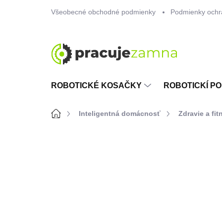
Prejsť
Všeobecné obchodné podmienky
Podmienky ochr
na
obsah
ROBOTICKÉ KOSAČKY
ROBOTICKÍ PO
Domov
Inteligentná domácnosť
Zdravie a fit