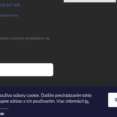
918 637 008
jezamna.eu
rmácie o nových produktoch na
 osobných údajov
oužíva súbory cookie. Ďalším prechádzaním tohto
S
jete súhlas s ich používaním. Viac informácií
tu.
ie
dené.