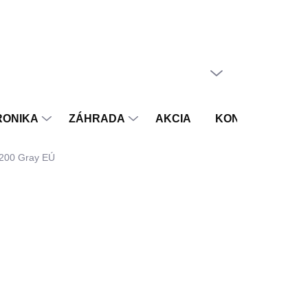
PRÁZDNY KOŠÍK
NÁKUPNÝ
KOŠÍK
RONIKA
ZÁHRADA
AKCIA
KONTAKT
V
S200 Gray EÚ