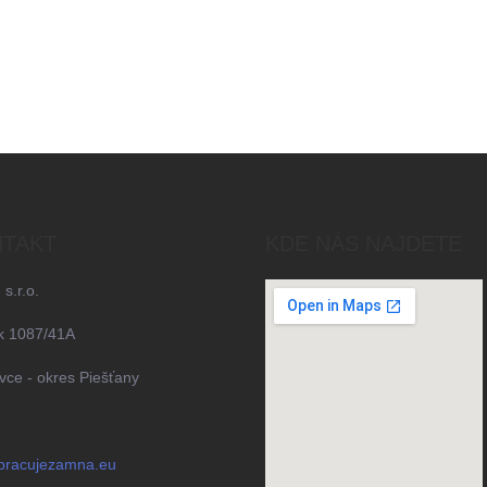
TAKT
KDE NÁS NAJDETE
 s.r.o.
k 1087/41A
ce - okres Piešťany
pracujezamna.eu