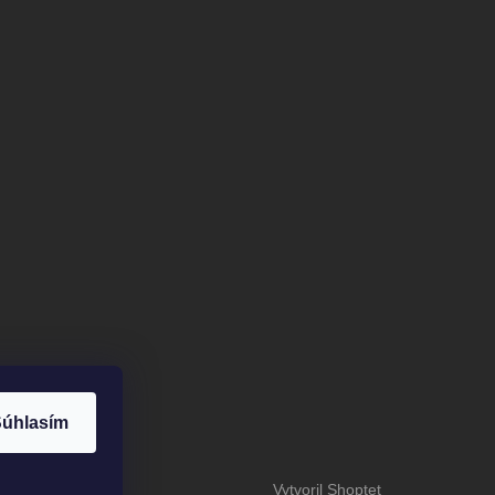
úhlasím
Vytvoril Shoptet