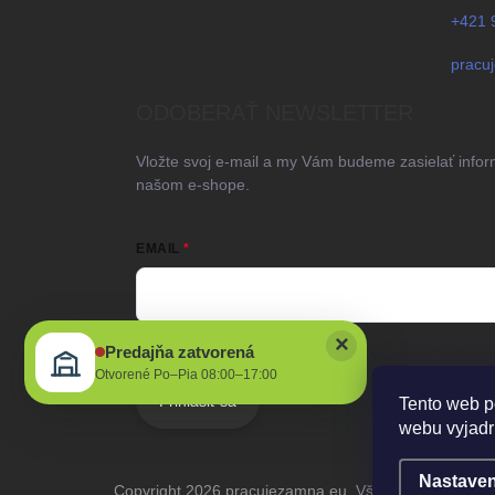
+421 
pracu
ODOBERAŤ NEWSLETTER
Vložte svoj e-mail a my Vám budeme zasielať info
našom e-shope.
EMAIL
×
Predajňa zatvorená
Vložením e-mailu súhlasíte s
podmienkami ochrany
Otvorené Po–Pia 08:00–17:00
Prihlásiť sa
Tento web p
webu vyjadru
Nastaven
Copyright 2026
pracujezamna.eu
. Všetky práva vyhra