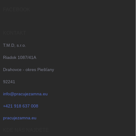
t
i
FACEBOOK
e
KONTAKT
T.M.D, s.r.o.
Riadok 1087/41A
Drahovce - okres Piešťany
92241
info@pracujezamna.eu
+421 918 637 008
pracujezamna.eu
KDE NÁS NAJDETE